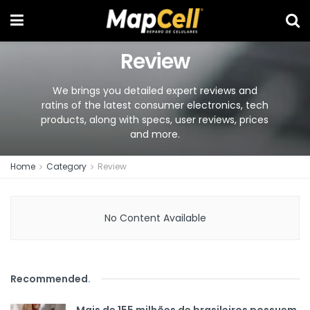
Review
We brings you detailed expert reviews and
ratins of the latest consumer electronics, tech
products, along with specs, user reviews, prices
and more.
Home
Category
Review
No Content Available
Recommended
.
Mais de 155 milhões de brasileiros possuem