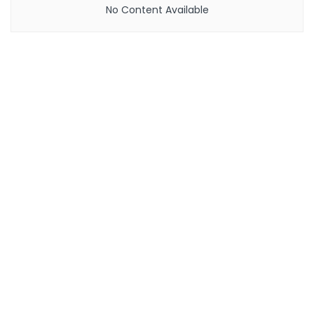
No Content Available
Gaming
.
No Content Available
Computer
.
No Content Available
Review
.