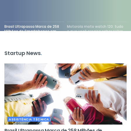
Brasil Ultrapassa Marca de 258
Motorola moto watch 120: tudo
Milhões de Smartphones em
o que você precisa saber sobre
Uso, Superando População
o novo relógio inteligente com
Total País
tela amoled, gps e bateria de
até 10 dias
Startup News
.
ASSISTÊNCIA TÉCNICA
Brasil Ultrapassa Marca de 258 Milhões de