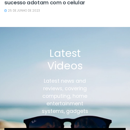
sucesso adotam com o celular
25 DE JUNHO DE 2023
Latest
Videos
Latest news and
reviews, covering
computing, home
entertainment
systems, gadgets